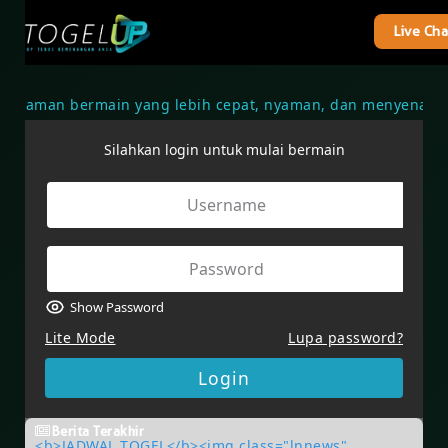
Live Cha
alaman bermain yang lebih cepat, nyaman, dan menyenangkan
Silahkan login untuk mulai bermain
Show Password
Lite Mode
Lupa password?
Login
Berita Terakhir
<b>JADWAL TOGEL</b><img class="lnnews"